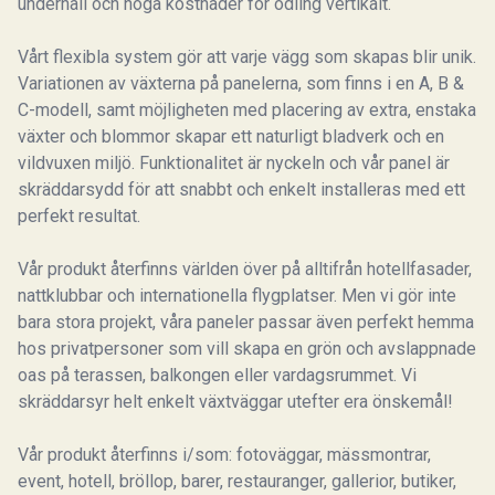
underhåll och höga kostnader för odling vertikalt.
Vårt flexibla system gör att varje vägg som skapas blir unik.
Variationen av växterna på panelerna, som finns i en A, B &
C-modell, samt möjligheten med placering av extra, enstaka
växter och blommor skapar ett naturligt bladverk och en
vildvuxen miljö. Funktionalitet är nyckeln och vår panel är
skräddarsydd för att snabbt och enkelt installeras med ett
perfekt resultat.
Vår produkt återfinns världen över på alltifrån hotellfasader,
nattklubbar och internationella flygplatser. Men vi gör inte
bara stora projekt, våra paneler passar även perfekt hemma
hos privatpersoner som vill skapa en grön och avslappnade
oas på terassen, balkongen eller vardagsrummet. Vi
skräddarsyr helt enkelt växtväggar utefter era önskemål!
Vår produkt återfinns i/som: fotoväggar, mässmontrar,
event, hotell, bröllop, barer, restauranger, gallerior, butiker,